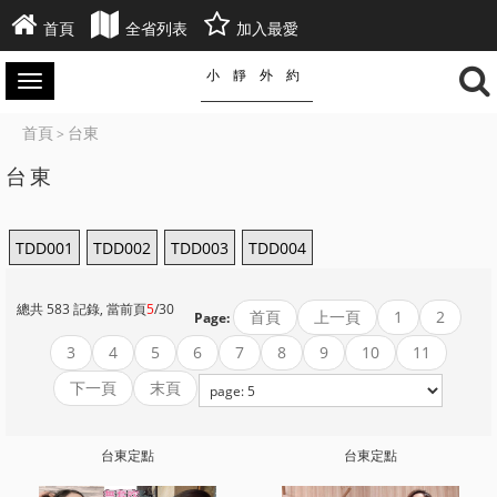
首頁
全省列表
加入最愛
小靜外約
首頁
台東
>
台東
TDD001
TDD002
TDD003
TDD004
總共 583 記錄, 當前頁
5
/30
首頁
上一頁
1
2
Page:
3
4
5
6
7
8
9
10
11
下一頁
末頁
台東定點
台東定點