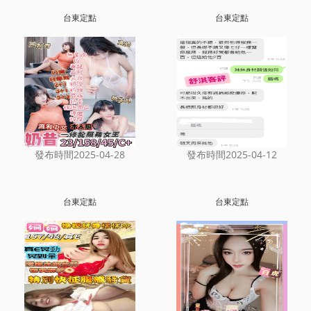
台東定點
台東定點
發布時間2025-04-28
發布時間2025-04-12
台東定點
台東定點