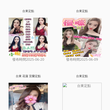
台東定點
台東定點
發布時間2025-06-20
發布時間2025-06-09
台東 花蓮 宜蘭定點
台東定點