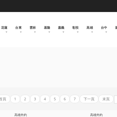
花蓮
台東
雲林
基隆
嘉義
彰投
高雄
台中
首頁
1
2
3
4
5
6
7
下一頁
末頁
高雄外約
高雄外約