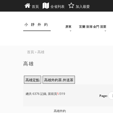
首頁
全省列表
加入最愛
小靜外約
屏東
宜蘭 澎湖 金門 苗栗
首頁
高雄
>
高雄
高雄定點
高雄外約茶.外送茶
總共 6376 記錄, 當前頁
1
/319
Page:
高雄外約